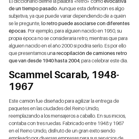
El diccionario define la palabra «retro» como
evocativa
de un tiempo pasado
. Aunque esta definición es algo
subjetiva, ya que puede variar dependiendo de a quién
se le pregunte,
lo retro puede asociarse con diferentes
épocas
. Por ejemplo, para alguien nacido en 1950, su
propia época no se consideraría retro, mientras que para
alguien nacido en el año 2000 sí podría serlo. Es por ello
que presentamos un
a recopilación de camiones retro
que van desde 1940 hasta 2004
, para celebrar este día.
Scammel Scarab, 1948-
1967
Este camión fue diseñado para agilizar la entrega de
paquetes en las ciudades del Reino Unido,
reemplazando a los mensajeros a caballo. En sus inicios,
contaba con tres ruedas. Fabricado entre 1948 y 1967
en el Reino Unido, disfrutó de un gran éxito siendo
empleado por diversas empresas para sus servicios de