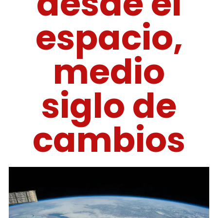
desde el
espacio,
medio
siglo de
cambios