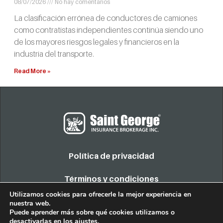
08/07/2026
No hay comentarios
La clasificación errónea de conductores de camiones
como contratistas independientes continúa siendo uno
de los mayores riesgos legales y financieros en la
industria del transporte.
Read More »
Política de privacidad
Términos y condiciones
Utilizamos cookies para ofrecerle la mejor experiencia en
nuestra web.
COPYRIGHT 2022. TODOS LOS DERECHOS RESERVADOS
Puede aprender más sobre qué cookies utilizamos o
desactivarlas en los
ajustes
.