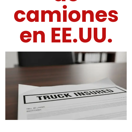
camiones
en EE.UU.