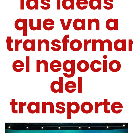
las ideas
que van a
transforma
el negocio
del
transporte