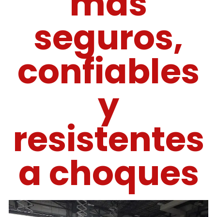
más
seguros,
confiables
y
resistentes
a choques