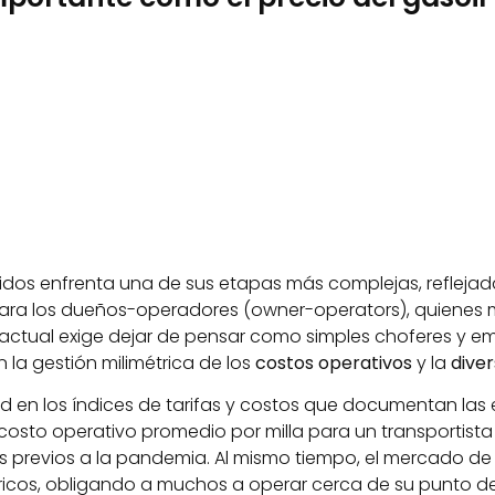
idos enfrenta una de sus etapas más complejas, reflej
 Para los dueños-operadores (owner-operators), quiene
ra actual exige dejar de pensar como simples choferes y
 la gestión milimétrica de los
costos operativos
y la
diver
dad en los índices de tarifas y costos que documentan las 
l costo operativo promedio por milla para un transportis
es previos a la pandemia. Al mismo tiempo, el mercado d
cos, obligando a muchos a operar cerca de su punto de eq