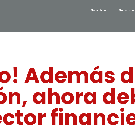
Nosotros
Servicios
eno! Además 
ón, ahora de
ector financi