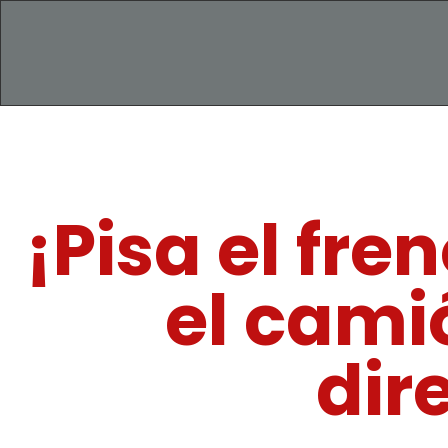
¡Pisa el fr
el cami
dir