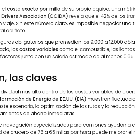
 el
costo exacto por milla
de su propio equipo, una métric
Drivers Association (OOIDA)
revela que el 42% de los tr
n viaje. Sin este número claro, es imposible negociar una t
l del flete.
seguros obligatorios que promedian los 9,000 a 12,000 dóla
lado, los
costos variables
como el combustible, las llant
actores junto con un salario estimado de al menos 0.65 
n, las claves
ividual más alto dentro de los costos variables de oper
formación de Energía de EE.UU. (EIA)
muestran fluctuacion
 escenario, la optimización de las rutas y la reducción 
ramientas de ahorro inmediatas.
de navegación especializados para camiones ayudan a evi
 de crucero de 75 a 65 millas por hora puede mejorar el