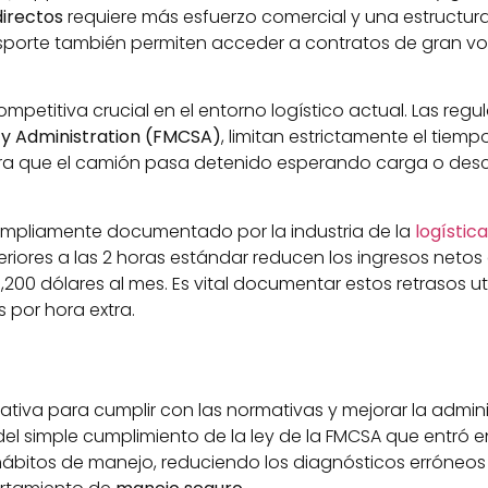
directos
requiere más esfuerzo comercial y una estructura
ransporte también permiten acceder a contratos de gran 
mpetitiva crucial en el entorno logístico actual. Las reg
ty Administration (FMCSA)
, limitan estrictamente el tiem
hora que el camión pasa detenido esperando carga o de
ampliamente documentado por la industria de la
logística
iores a las 2 horas estándar reducen los ingresos netos
00 dólares al mes. Es vital documentar estos retrasos util
 por hora extra.
rativa para cumplir con las normativas y mejorar la adminis
el simple cumplimiento de la ley de la FMCSA que entró e
hábitos de manejo, reduciendo los diagnósticos erróneos