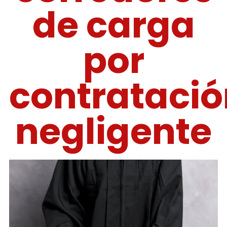
de carga
por
contratació
negligente