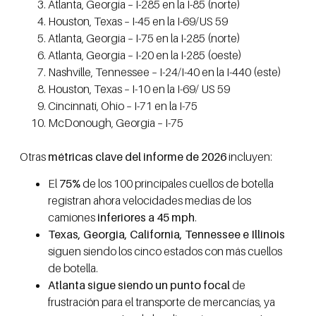
Atlanta, Georgia – I-285 en la I-85 (norte)
Houston, Texas – I-45 en la I-69/US 59
Atlanta, Georgia – I-75 en la I-285 (norte)
Atlanta, Georgia – I-20 en la I-285 (oeste)
Nashville, Tennessee – I-24/I-40 en la I-440 (este)
Houston, Texas – I-10 en la I-69/ US 59
Cincinnati, Ohio – I-71 en la I-75
McDonough, Georgia – I-75
Otras
métricas clave del informe de 2026
incluyen:
El
75%
de los 100 principales cuellos de botella
registran ahora velocidades medias de los
camiones
inferiores a 45 mph
.
Texas, Georgia, California, Tennessee e Illinois
siguen siendo los cinco estados con más cuellos
de botella.
Atlanta sigue siendo un punto focal
de
frustración para el transporte de mercancías, ya