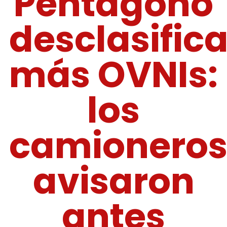
Pentágono
desclasific
más OVNIs:
los
camionero
avisaron
antes