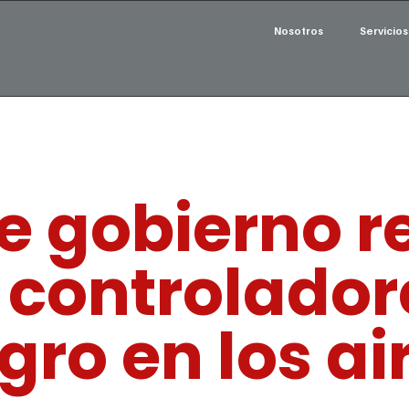
Nosotros
Servicios
de gobierno r
 controlador
gro en los ai