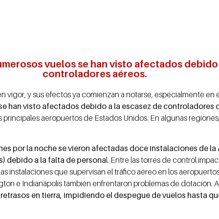
numerosos vuelos se han visto afectados debido
controladores aéreos.
en vigor, y sus efectos ya comienzan a notarse, especialmente en e
e han visto afectados debido a la escasez de controladores d
s principales aeropuertos de Estados Unidos. En algunas regiones,
nes por la noche se vieron afectadas doce instalaciones de la
s) debido a la falta de persona
l. Entre las torres de control imp
as instalaciones que supervisan el tráfico aéreo en los aeropuert
ngton e Indianápolis también enfrentaron problemas de dotación. 
n
retrasos en tierra, impidiendo el despegue de vuelos hasta q