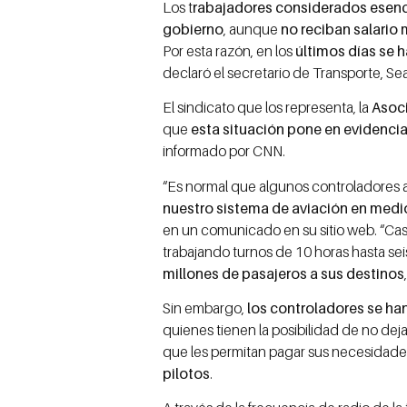
Los t
rabajadores considerados esenc
gobierno
, aunque
no reciban salario 
Por esta razón, en los
últimos días se 
declaró el secretario de Transporte, Se
El sindicato que los representa, la
Asoci
que
esta situación pone en evidenci
informado por CNN.
“Es normal que algunos controladores aé
nuestro sistema de aviación en medi
en un comunicado en su sitio web. “Ca
trabajando turnos de 10 horas hasta se
millones de pasajeros a sus destinos
Sin embargo,
los controladores se han
quienes tienen la posibilidad de no deja
que les permitan pagar sus necesidade
pilotos
.