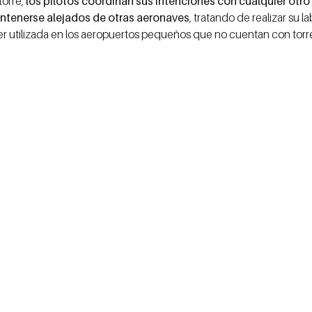
torre,
los pilotos coordinan sus intenciones con cualquier otr
ntenerse alejados de otras aeronaves
, tratando de realizar su l
er utilizada en los aeropuertos pequeños que no cuentan con torre