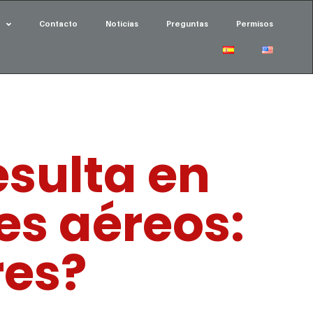
Contacto
Noticias
Preguntas
Permisos
esulta en
es aéreos:
res?