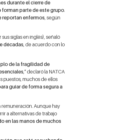
s durante el cierre de
o forman parte de este grupo
.
se reportan enfermos
, según
sus siglas en inglés), señaló
te décadas
, de acuerdo con lo
plo de la fragilidad de
 esenciales
,” declaró la NATCA
s puestos, muchos de ellos
para guiar de forma segura a
an remuneración. Aunque hay
ir a alternativas de trabajo
dado en las manos de muchos