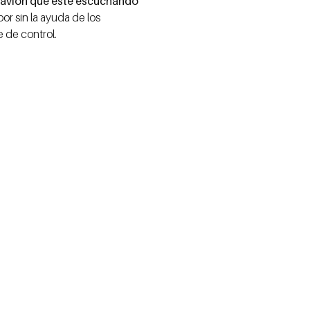
o avión que esté escuchando
abor sin la ayuda de los
 de control.