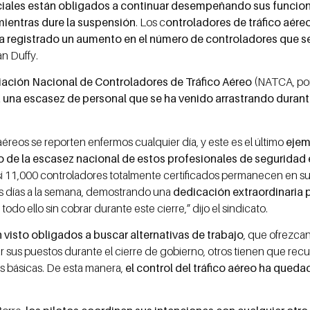
iales están obligados a continuar desempeñando sus funcione
mientras dure la suspensión
. Los c
ontroladores de tráfico aére
ha registrado un aumento en el número de controladores que 
an Duffy.
ación Nacional de Controladores de Tráfico Aéreo
(NATCA, por 
a una escasez de personal que se ha venido arrastrando duran
reos se reporten enfermos cualquier día, y este es el último
ejem
o de la escasez nacional de estos profesionales de seguridad
si 11,000 controladores totalmente certificados permanecen en su
is días a la semana, demostrando una
dedicación extraordinaria 
, todo ello sin cobrar durante este cierre,” dijo el sindicato.
 visto obligados a buscar alternativas de trabajo
, que ofrezc
r sus puestos durante el cierre de gobierno, otros tienen que recurr
s básicas. De esta manera,
el control del tráfico aéreo ha que