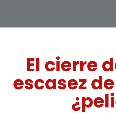
El cierre 
escasez de
¿peli