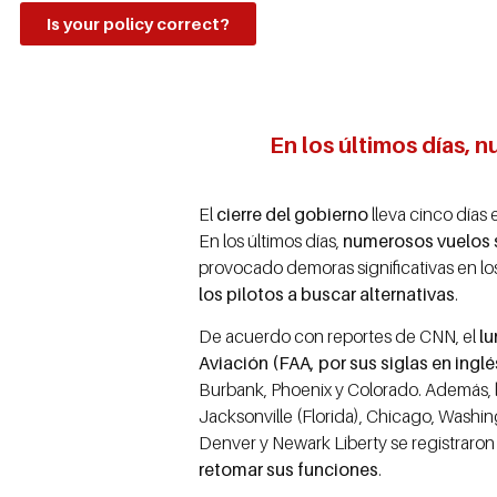
Is your policy correct?
En los últimos días, 
El
cierre del gobierno
lleva cinco días 
En los últimos días,
numerosos vuelos s
provocado demoras significativas en lo
los pilotos a buscar alternativas
.
De acuerdo con reportes de CNN, el
lu
Aviación (FAA, por sus siglas en inglé
Burbank, Phoenix y Colorado. Además, l
Jacksonville (Florida), Chicago, Washi
Denver y Newark Liberty se registraro
retomar sus funciones
.