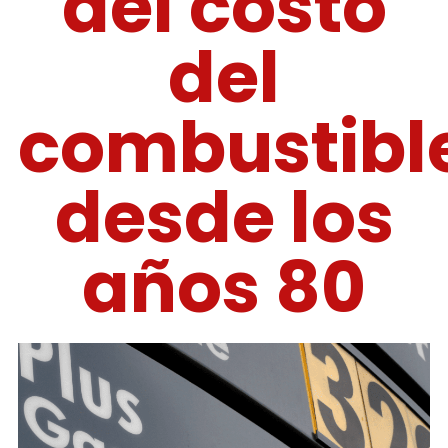
del costo
del
combustibl
desde los
años 80