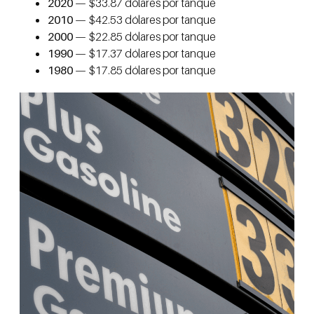
2020
— $33.87 dólares por tanque
2010
— $42.53 dólares por tanque
2000
— $22.85 dólares por tanque
1990
— $17.37 dólares por tanque
1980
— $17.85 dólares por tanque