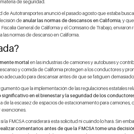
 materia de seguridad.
d de Autotransportes anunció el pasado agosto que estaba busca
decisión de
anular las normas de descansos en California
, y qu
 Fiscalía General de California y el Comisario de Trabajo, enviaro
a las normas de descanso en California.
gada?
lmente mortal
en las industrias de camiones y autobuses y contrib
 descanso y comida de California protegen a los conductores y pro
po adecuado para descansar antes de que se fatiguen demasiado,»
 argumentó que la implementación de las regulaciones estatales re
significativo en el bienestar y la seguridad de los conductore
ma de la escasez de espacios de estacionamiento para camiones, q
 exenciones.
si la FMCSA considerará esta solicitud ni cuándo lo hará. Sin emb
ealizar comentarios antes de que la FMCSA tome una decisió