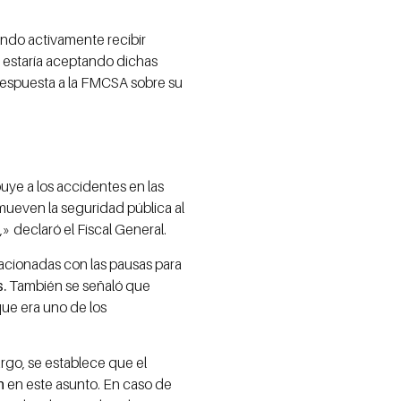
ndo activamente recibir
e estaría aceptando dichas
n respuesta a la FMCSA sobre su
uye a los accidentes en las
mueven la seguridad pública al
 declaró el Fiscal General.
lacionadas con las pausas para
s.
También se señaló que
ue era uno de los
argo, se establece que el
n
en este asunto. En caso de