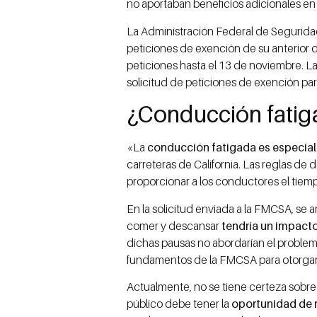
no aportaban beneficios adicionales en
La Administración Federal de Segurida
peticiones de exención de su anterior 
peticiones hasta el 13 de noviembre. La
solicitud de peticiones de exención par
¿Conducción fati
«La
conducción fatigada es especia
carreteras de California. Las reglas de
proporcionar a los conductores el tiem
En la solicitud enviada a la FMCSA, se
comer y descansar
tendría un impacto 
dichas pausas no abordarían el proble
fundamentos de la FMCSA para otorgar
Actualmente, no se tiene certeza sobre 
público debe tener la
oportunidad de r