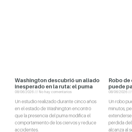
Washington descubrió un aliado
Robo de 
inesperado en la ruta: el puma
puede pa
08/06/2026
No hay comentarios
08/06/2026
Un estudio realizado durante cinco años
Un robo pue
en el estado de Washington encontró
minutos, p
que la presencia del puma modifica el
extenderse
comportamiento de los ciervos y reduce
pérdida del
accidentes.
alcanza al s