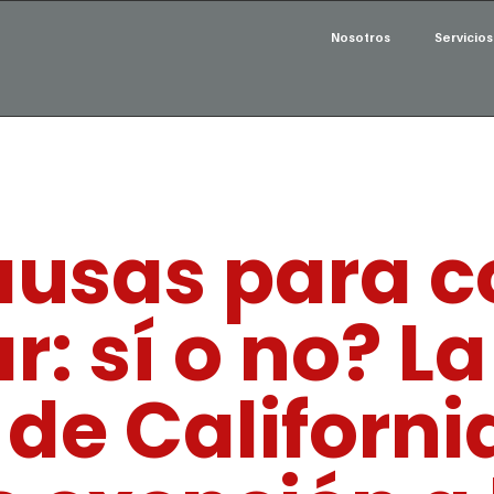
Nosotros
Servicios
usas para c
: sí o no? La
de Californi