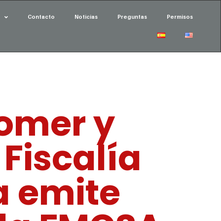
Contacto
Noticias
Preguntas
Permisos
omer y
 Fiscalía
a emite