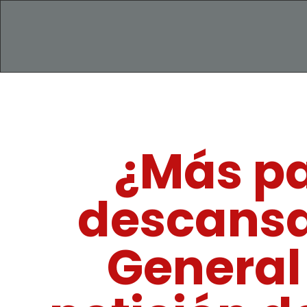
¿Más pa
descansar
General 