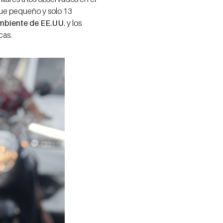
fue pequeño y solo 13
mbiente de EE.UU.
y los
cas.