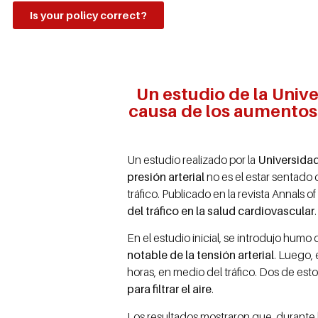
Is your policy correct?
Un estudio de la Univ
causa de los aumentos s
Un estudio realizado por la
Universida
presión arterial
no es el estar sentado 
tráfico. Publicado en la revista Annals 
del tráfico en la salud cardiovascular
.
En el estudio inicial, se introdujo hum
notable de la tensión arterial
. Luego, 
horas, en medio del tráfico. Dos de esto
para filtrar el aire
.
Los resultados mostraron que, durante los