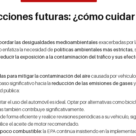
cciones futuras: ¿cómo cuidar 
bordar las desigualdades medioambientales
exacerbadas por l
lo enfatiza la necesidad de
políticas ambientales más estrictas
,
reducir la exposición a la contaminación del tráfico y sus efec
s para mitigar la contaminación del aire
causada por vehículo
aso significativo hacia la
reducción de las emisiones de gases
y
d pública:
vitar el uso del automóvil es ideal. Optar por alternativas como bici
as también contribuye significativamente.
e forma eficiente y realice revisiones periódicas a su vehículo, s
tilice el aceite de motor recomendado.
 poco combustible:
la EPA continúa insistiendo en la implementa