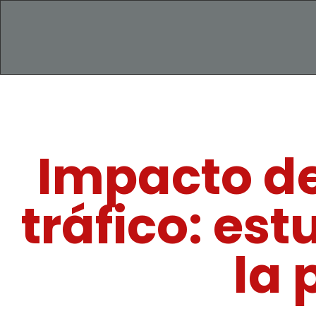
Impacto de
tráfico: es
la 