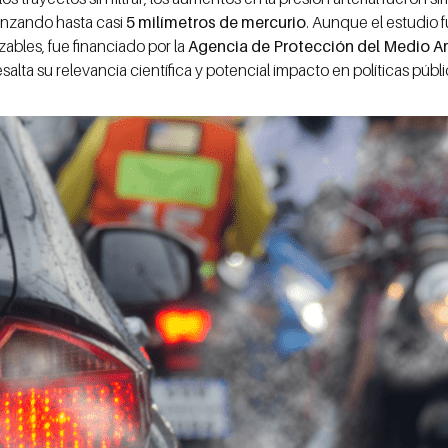
canzando hasta casi
5 milímetros de mercurio
. Aunque el estudio 
zables, fue financiado por la
Agencia de Protección del Medio A
salta su relevancia científica y potencial impacto en políticas públi