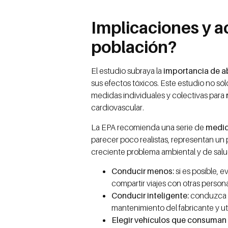
Implicaciones y a
población?
El estudio subraya la
importancia de a
sus efectos tóxicos. Este estudio no só
medidas individuales y colectivas para
cardiovascular.
La EPA recomienda una serie de
medida
parecer poco realistas, representan un p
creciente problema ambiental y de salu
Conducir menos:
si es posible, e
compartir viajes con otras person
Conducir inteligente:
conduzca d
mantenimiento del fabricante y u
Elegir vehículos que consuman