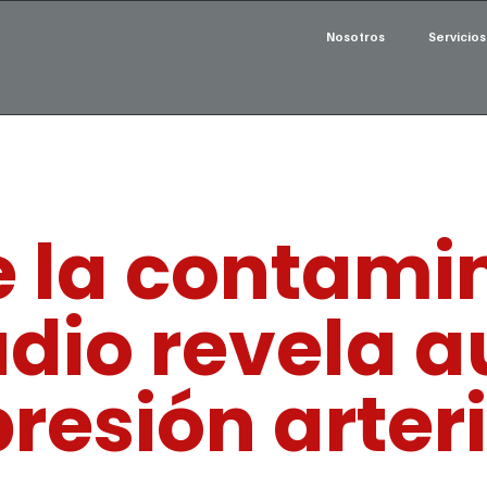
Nosotros
Servicios
 la contami
tudio revela
presión arter