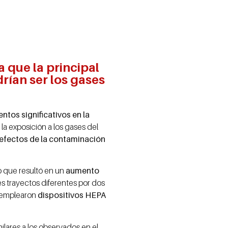
 que la principal
drían ser los gases
ntos significativos en la
la exposición a los gases del
efectos de la contaminación
o que resultó en un
aumento
res trayectos diferentes por dos
e emplearon
dispositivos HEPA
milares a los observados en el