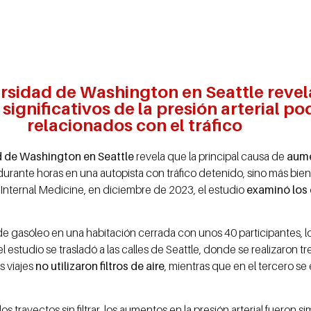
ersidad de Washington en Seattle revela
ignificativos de la presión arterial po
relacionados con el tráfico
d de Washington en Seattle
revela que la principal causa de
aume
durante horas en una autopista con tráfico detenido, sino más bien 
of Internal Medicine, en diciembre de 2023, el estudio
examinó los 
o de gasóleo en una habitación cerrada con unos 40 participantes, l
el estudio se trasladó a las calles de Seattle, donde se realizaron t
s viajes
no utilizaron filtros de aire
, mientras que en el tercero s
 trayectos sin filtrar, los aumentos en la presión arterial fueron si