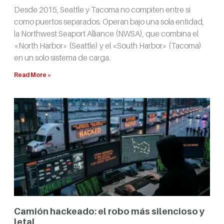
Desde 2015, Seattle y Tacoma no compiten entre sí
como puertos separados. Operan bajo una sola entidad,
la Northwest Seaport Alliance (NWSA), que combina el
«North Harbor» (Seattle) y el «South Harbor» (Tacoma)
en un solo sistema de carga.
Read More »
Camión hackeado: el robo más silencioso y
letal