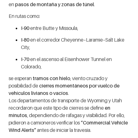
en
pasos de montaña y zonas de túnel
.
En rutas como:
I-90
entre Butte y Missoula,
I-80
en el corredor Cheyenne–Laramie–Salt Lake
City,
I-70
en el ascenso al Eisenhower Tunnel en
Colorado,
se esperan
tramos con hielo
, viento cruzado y
posibilidad de
cierres momentáneos por vuelco de
vehículos livianos o vacíos
.
Los departamentos de transporte de Wyoming y Utah
recordaron que este tipo de cierres se define
en
minutos
, dependiendo de ráfagas y visibilidad. Por ello,
pidieron a camioneros verificar los
“Commercial Vehicle
Wind Alerts”
antes de iniciar la travesía.