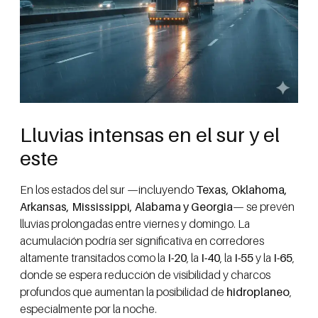
Lluvias intensas en el sur y el
este
En los estados del sur —incluyendo
Texas, Oklahoma,
Arkansas, Mississippi, Alabama y Georgia
— se prevén
lluvias prolongadas entre viernes y domingo. La
acumulación podría ser significativa en corredores
altamente transitados como la
I-20
, la
I-40
, la
I-55
y la
I-65
,
donde se espera reducción de visibilidad y charcos
profundos que aumentan la posibilidad de
hidroplaneo
,
especialmente por la noche.