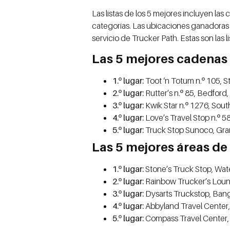
Las listas de los 5 mejores incluyen la
categorías. Las ubicaciones ganadoras 
servicio de Trucker Path. Estas son las 
Las 5 mejores cadenas 
1.º lugar:
Toot ‘n Totum n.º 105, St
2.º lugar:
Rutter’s n.º 85, Bedford,
3.º lugar:
Kwik Star n.º 1276, South B
4.º lugar:
Love’s Travel Stop n.º 58
5.º lugar:
Truck Stop Sunoco, Gran
Las 5 mejores áreas de
1.º lugar:
Stone’s Truck Stop, Wat
2.º lugar:
Rainbow Trucker’s Lou
3.º lugar:
Dysarts Truckstop, Bang
4.º lugar:
Abbyland Travel Center, 
5.º lugar:
Compass Travel Center,