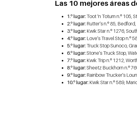
Las 10 mejores áreas d
1.º lugar:
Toot ‘n Totum n.º 105, St
2.º lugar:
Rutter’s n.º 85, Bedford,
3.º lugar:
Kwik Star n.º 1276, South 
4.º lugar:
Love’s Travel Stop n.º 58
5.º lugar:
Truck Stop Sunoco, Gran
6.º lugar:
Stone’s Truck Stop, Wat
7.º lugar:
Kwik Trip n.º 1212, Wor
8.º lugar:
Sheetz Buckhorn n.º 769
9.º lugar:
Rainbow Trucker’s Lou
10.º lugar:
Kwik Star n.º 589, Mari