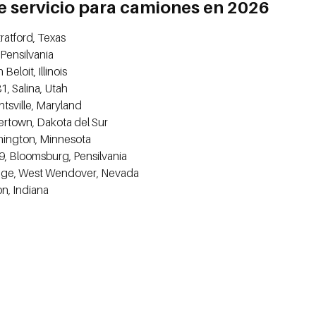
e servicio para camiones en 2026
ratford, Texas
 Pensilvania
Beloit, Illinois
1, Salina, Utah
tsville, Maryland
ertown, Dakota del Sur
thington, Minnesota
, Bloomsburg, Pensilvania
nge, West Wendover, Nevada
on, Indiana