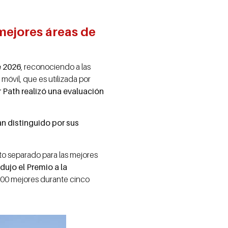
mejores áreas de
e 2026
, reconociendo a las
óvil, que es utilizada por
r Path realizó una evaluación
han distinguido por sus
to separado para las mejores
dujo el Premio a la
s 100 mejores durante cinco