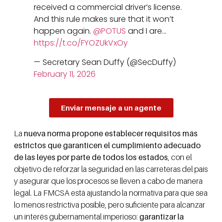
received a commercial driver’s license.
And this rule makes sure that it won’t
happen again.
@POTUS
and I are…
https://t.co/FYOZUkVxOy
— Secretary Sean Duffy (@SecDuffy)
February 11, 2026
Enviar mensaje a un agente
La
nueva norma propone establecer requisitos más
estrictos que garanticen el cumplimiento adecuado
de las leyes por parte de todos los estados
, con el
objetivo de reforzar la seguridad en las carreteras del país
y asegurar que los procesos se lleven a cabo de manera
legal. La FMCSA está ajustando la normativa para que sea
lo menos restrictiva posible, pero suficiente para alcanzar
un interés gubernamental imperioso:
garantizar la