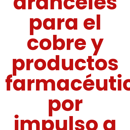
aranceles
para el
cobre y
productos
farmacéuti
por
impulso a