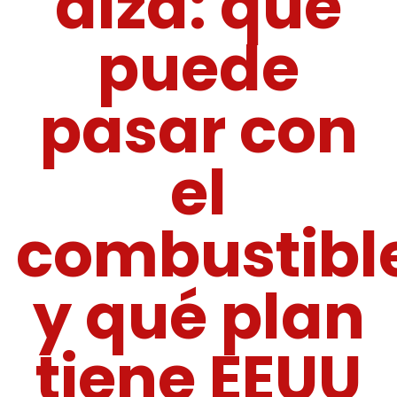
alza: qué
puede
pasar con
el
combustibl
y qué plan
tiene EEUU