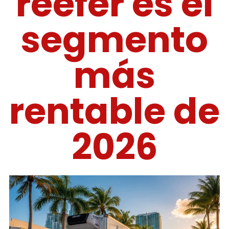
reefer es el
segmento
más
rentable de
2026