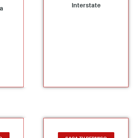
Interstate
ia