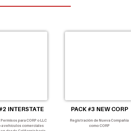
#2 INTERSTATE
PACK #3 NEW CORP
 Permisos para CORP o LLC
Registración de Nueva Compañía
 a vehículos comerciales
como CORP
ten desde California hacia