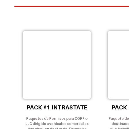
PACK #1 INTRASTATE
PACK 
Paquetes de Permisos para CORP o
Paquete de
LLC dirigido a vehículos comerciales
destinado
que circulen dentro del Estado de
que transi