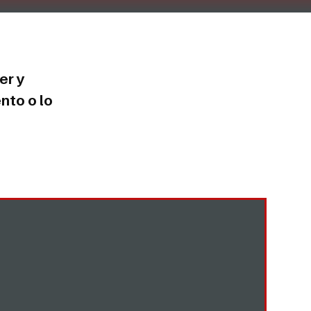
er y
nto o lo