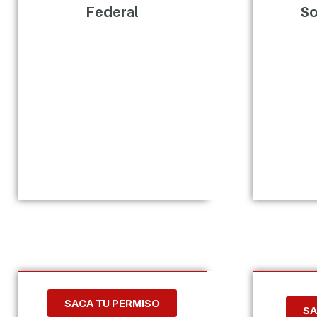
Federal
So
SACA TU PERMISO
SA