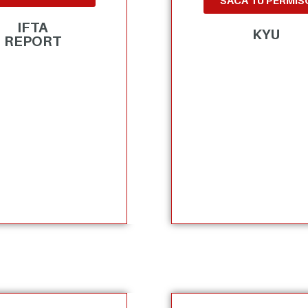
SACA TU PERMIS
IFTA
KYU
REPORT