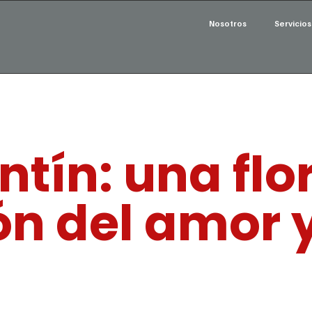
Nosotros
Servicios
ntín: una flo
ón del amor y