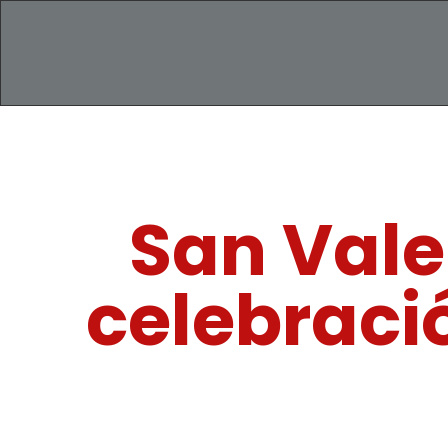
San Vale
celebraci