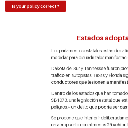
Is your policy correct?
Estados adoptan
Los parlamentos estatales están debat
medidas para disuadir tales manifestaci
Dakota del Sur y Tennessee fueron pio
tráfico
en autopistas. Texas y Florida s
conductores que lesionen a manifes
Dentro de los estados que han tomado
SB1073, una legislación estatal que e
peligros,» un delito que
podría ser cas
Se propone que interferir deliberadame
un aeropuerto con al menos
25 vehícu