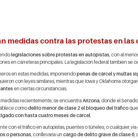
 medidas contra las protestas en las 
iendo
legislaciones sobre protestas en autopistas
, con al men
ones en carreteras principales. La legislación federal también se 
neros en estas medidas, imponiendo
penas de cárcel y multas sig
iguieron con leyes similares, mientras que Iowa y Oklahoma otorga
tantes
en ciertas circunstancias.
 medidas recientemente, se encuentra
Arizona
, donde el Senado
stablece como
delito menor de clase 2 el bloqueo del tráfico
que
tigado con hasta cuatro meses de cárcel
.
nte con el tráfico en autopistas, puentes o túneles, o cualquier 
los o personas
, conllevaría un
cargo de delito grave de clase 6
,