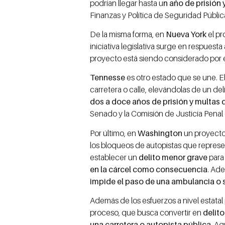
podrían llegar hasta u
n año de prisión
Finanzas y Política de Seguridad Públic
De la misma forma, en
Nueva York
el p
iniciativa legislativa surge en respuesta
proyecto está siendo considerado por 
Tennesse
es otro estado que se une. 
carretera o calle, elevándolas de un del
dos a doce años de prisión y multas 
Senado y la Comisión de Justicia Penal
Por último, en
Washington
un proyecto
los bloqueos de autopistas que represe
establecer un
delito menor grave
para 
en la cárcel como consecuencia
. Ade
impide el paso de una ambulancia o s
Además de los esfuerzos a nivel estatal 
proceso, que busca convertir en
delito
una carretera o autopista pública
. Aq