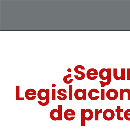
¿Segur
Legislacio
de prot