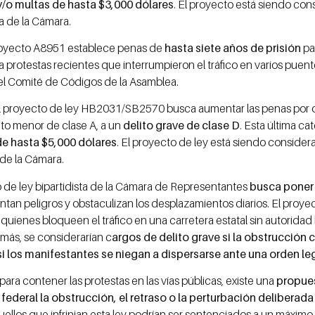
 y/o multas de hasta $3,000 dólares
. El proyecto está siendo co
a de la Cámara.
royecto A8951 establece penas de
hasta siete años de prisión
par
 a protestas recientes que interrumpieron el tráfico en varios puent
el Comité de Códigos de la Asamblea.
El proyecto de ley HB2031/SB2570 busca aumentar las penas por o
ito menor de clase A, a un
delito grave de clase D
. Esta última c
de hasta $5,000 dólares
. El proyecto de ley está siendo consider
 de la Cámara.
 de ley bipartidista de la Cámara de Representantes
busca poner
ntan peligros y obstaculizan los desplazamientos diarios. El pro
quienes bloqueen el tráfico en una carretera estatal sin autoridad
más, se considerarían c
argos de delito grave si la obstrucción 
i los manifestantes se niegan a dispersarse ante una orden le
para contener las protestas en las vías públicas, existe una
propues
 federal la obstrucción, el retraso o la perturbación deliberad
uellos que infrinjan esta ley podrían ser sentenciados a un máximo