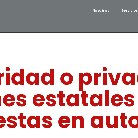
Nosotros
Servicios
idad o priva
nes estatales
estas en aut