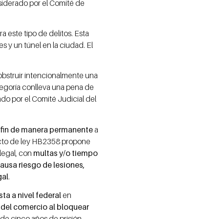
nsiderado por el Comité de
a este tipo de delitos. Esta
es y un túnel en la ciudad. El
bstruir intencionalmente una
ategoría conlleva una pena de
ado por el Comité Judicial del
 fin de manera permanente
a
yecto de ley HB2358 propone
 legal, con
multas y/o tiempo
causa riesgo de lesiones,
gal
.
ta a nivel federal
en
a del comercio al bloquear
 de cinco años de prisión.