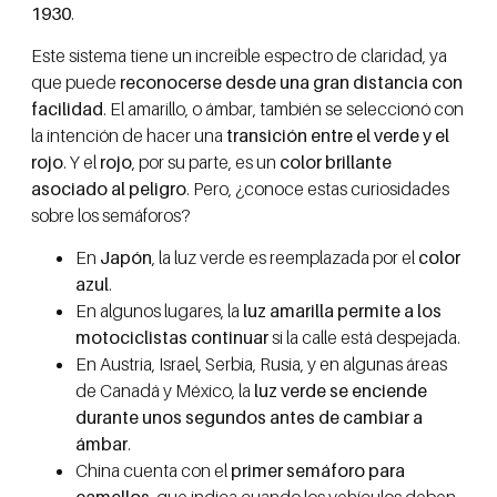
1930
.
Este sistema tiene un increíble espectro de claridad, ya
que puede
reconocerse desde una gran distancia con
facilidad
. El amarillo, o ámbar, también se seleccionó con
la intención de hacer una
transición entre el verde y el
rojo
. Y el
rojo
, por su parte, es un
color brillante
asociado al peligro
. Pero, ¿conoce estas curiosidades
sobre los semáforos?
En
Japón
, la luz verde es reemplazada por el
color
azul
.
En algunos lugares, la
luz amarilla permite a los
motociclistas continuar
si la calle está despejada.
En Austria, Israel, Serbia, Rusia, y en algunas áreas
de Canadá y México, la
luz verde se enciende
durante unos segundos antes de cambiar a
ámbar
.
China cuenta con el
primer semáforo para