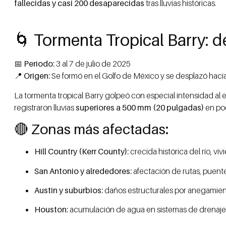
fallecidas y casi 200 desaparecidas
tras lluvias históricas.
🌀 Tormenta Tropical Barry: d
📅
Periodo:
3 al 7 de julio de 2025
📍
Origen:
Se formó en el Golfo de México y se desplazó hacia
La tormenta tropical Barry golpeó con especial intensidad al
registraron lluvias
superiores a 500 mm (20 pulgadas)
en poc
🔴 Zonas más afectadas:
Hill Country (Kerr County):
crecida histórica del río, vi
San Antonio y alrededores:
afectación de rutas, puente
Austin y suburbios:
daños estructurales por anegamien
Houston:
acumulación de agua en sistemas de drenaje