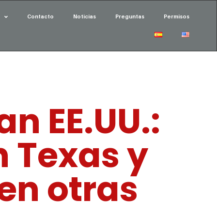
Contacto
Noticias
Preguntas
Permisos
n EE.UU.:
n Texas y
en otras