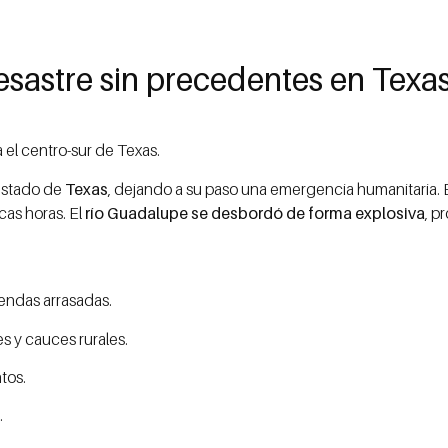
esastre sin precedentes en Texa
 el centro-sur de Texas.
 estado de
Texas
, dejando a su paso una emergencia humanitaria.
as horas. El
río Guadalupe se desbordó de forma explosiva
, p
viendas arrasadas.
s y cauces rurales.
tos.
.