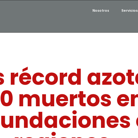
Nosotros
Servicios
récord azota
0 muertos e
nundaciones 