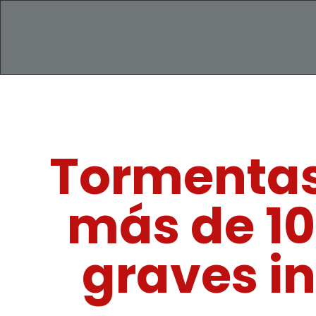
Tormentas 
más de 10
graves i