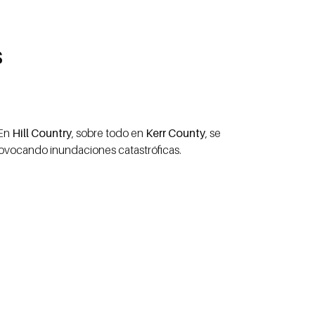
s
 En
Hill Country
, sobre todo en
Kerr County
, se
rovocando inundaciones catastróficas.