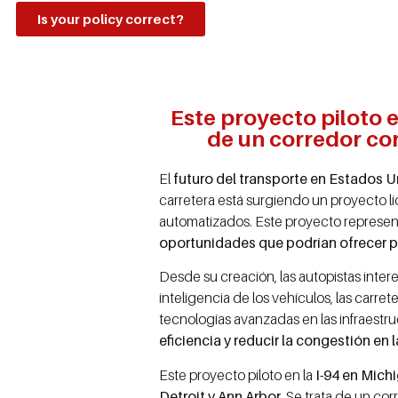
Is your policy correct?
Este proyecto piloto 
de un corredor co
El
futuro del transporte en Estados 
carretera está surgiendo un proyecto l
automatizados. Este proyecto represent
oportunidades que podrían ofrecer p
Desde su creación, las autopistas inter
inteligencia de los vehículos, las carre
tecnologías avanzadas en las infraestru
eficiencia y reducir la congestión en 
Este proyecto piloto en la
I-94 en Mich
Detroit y Ann Arbor
. Se trata de un co