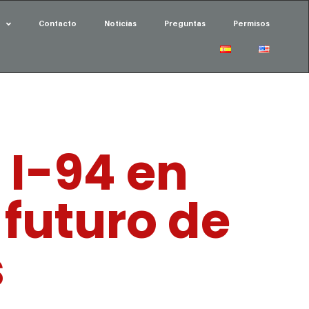
Contacto
Noticias
Preguntas
Permisos
 I-94 en
 futuro de
s