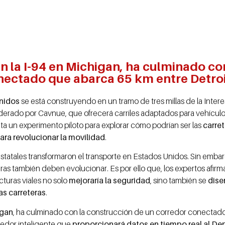
en la I-94 en Michigan, ha culminado co
nectado que abarca 65 km entre Detroi
Unidos
se está construyendo en un tramo de tres millas de la Intere
iderado por Cavnue, que ofrecerá carriles adaptados para vehícu
a un experimento piloto para explorar cómo podrían ser las
carret
ara revolucionar la movilidad
.
estatales transformaron el transporte en Estados Unidos. Sin embar
teras también deben evolucionar. Es por ello que, los expertos afir
cturas viales no solo
mejoraría la seguridad
, sino también se
dise
las carreteras
.
igan
, ha culminado con la construcción de un corredor conecta
rredor inteligente que
proporcionará datos en tiempo real al D