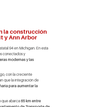
n la construcción
t y Ann Arbor
statal 94 en Michigan. En esta
los conectados y
eras modernas y las
go, con la creciente
man que la integración de
ñaría para aumentar la
do que abarca
65 km entre
epartamento de Transporte de