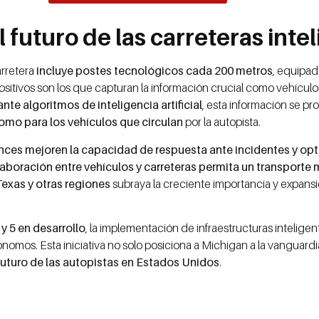
 futuro de las carreteras inte
arretera
incluye postes tecnológicos cada 200 metros
, equipa
positivos son los que capturan la información crucial como vehícul
te algoritmos de inteligencia artificial
, esta información se pr
omo para los vehículos que circulan
por la autopista.
nces mejoren la capacidad de respuesta ante incidentes y op
aboración entre vehículos y carreteras permita un transporte 
Texas y otras regiones
subraya la creciente importancia y expans
 y 5 en desarrollo
, la implementación de infraestructuras inteligen
mos. Esta iniciativa no solo posiciona a Michigan a la vanguardia
futuro de las autopistas en Estados Unidos
.