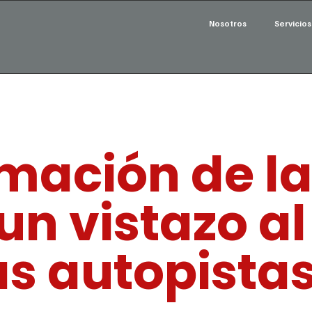
Nosotros
Servicios
mación de la
un vistazo al
as autopista