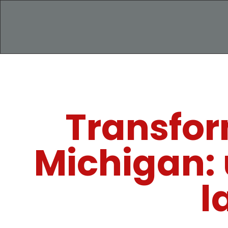
Transfor
Michigan: 
l