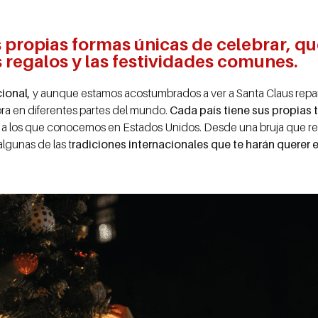
s propias formas únicas de celebrar, qu
s regalos y las festividades comunes.
ional,
y aunque estamos acostumbrados a ver a Santa Claus repart
bra en diferentes partes del mundo.
Cada país tiene sus propias 
 a los que conocemos en Estados Unidos. Desde una bruja que repa
 algunas de las t
radiciones internacionales que te harán querer ex