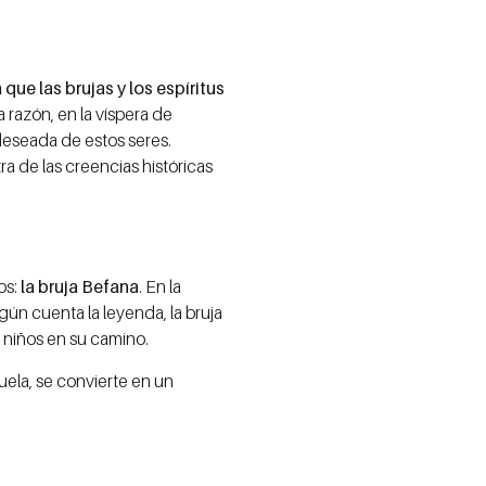
 que las brujas y los espíritus
ta razón, en la víspera de
 deseada de estos seres.
a de las creencias históricas
os:
la bruja Befana
. En la
egún cuenta la leyenda, la bruja
 niños en su camino.
ela, se convierte en un