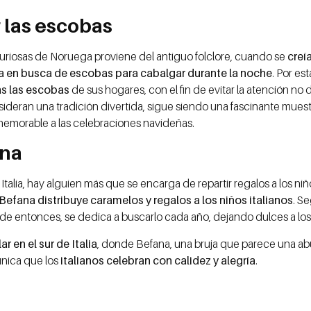
 las escobas
uriosas de Noruega proviene del antiguo folclore, cuando se
creía
 en busca de escobas para cabalgar durante la noche
. Por es
s las escobas
de sus hogares, con el fin de evitar la atención no
eran una tradición divertida, sigue siendo una fascinante muestr
memorable a las celebraciones navideñas.
ana
lia, hay alguien más que se encarga de repartir regalos a los niñ
Befana distribuye caramelos y regalos a los niños italianos
. S
sde entonces, se dedica a buscarlo cada año, dejando dulces a los
 en el sur de Italia
, donde Befana, una bruja que parece una abu
única que los
italianos celebran con calidez y alegría
.