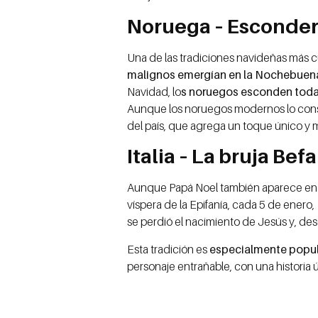
Noruega – Esconder
Una de las tradiciones navideñas más c
malignos emergían en la Nochebuena
Navidad, lo
s noruegos esconden toda
Aunque los noruegos modernos lo consid
del país, que agrega un toque único y 
Italia – La bruja Bef
Aunque Papá Noel también aparece en Ita
víspera de la Epifanía, cada 5 de enero,
se perdió el nacimiento de Jesús y, de
Esta tradición es
especialmente popular
personaje entrañable, con una historia 