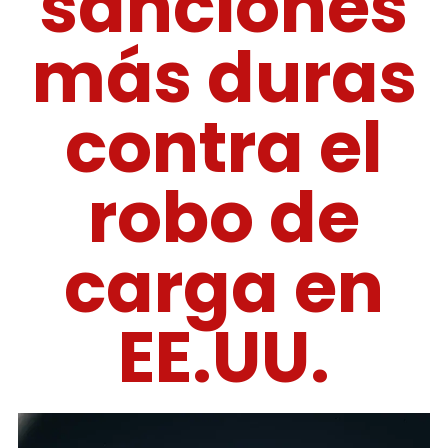
sanciones
más duras
contra el
robo de
carga en
EE.UU.