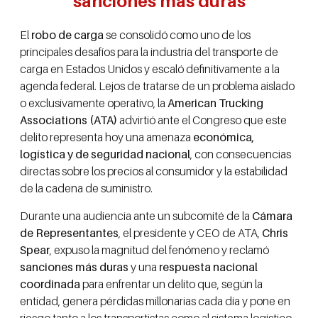
sanciones más duras
El
robo de carga
se consolidó como uno de los
principales desafíos para la industria del transporte de
carga en Estados Unidos y escaló definitivamente a la
agenda federal. Lejos de tratarse de un problema aislado
o exclusivamente operativo, la
American Trucking
Associations (ATA)
advirtió ante el Congreso que este
delito representa hoy una amenaza
económica,
logística y de seguridad nacional
, con consecuencias
directas sobre los precios al consumidor y la estabilidad
de la cadena de suministro.
Durante una audiencia ante un subcomité de la
Cámara
de Representantes
, el presidente y CEO de ATA,
Chris
Spear
, expuso la magnitud del fenómeno y reclamó
sanciones más duras
y una
respuesta nacional
coordinada
para enfrentar un delito que, según la
entidad, genera pérdidas millonarias cada día y pone en
riesgo tanto a los transportistas como al sistema logístico