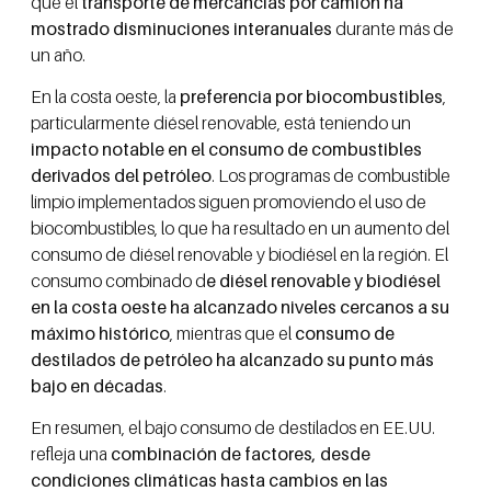
que el
transporte de mercancías por camión ha
mostrado disminuciones interanuales
durante más de
un año.
En la costa oeste, la
preferencia por biocombustibles
,
particularmente diésel renovable, está teniendo un
impacto notable en el consumo de combustibles
derivados del petróleo
. Los programas de combustible
limpio implementados siguen promoviendo el uso de
biocombustibles, lo que ha resultado en un aumento del
consumo de diésel renovable y biodiésel en la región. El
consumo combinado d
e diésel renovable y biodiésel
en la costa oeste ha alcanzado niveles cercanos a su
máximo histórico
, mientras que el
consumo de
destilados de petróleo ha alcanzado su punto más
bajo en décadas
.
En resumen, el bajo consumo de destilados en EE.UU.
refleja una
combinación de factores, desde
condiciones climáticas hasta cambios en las