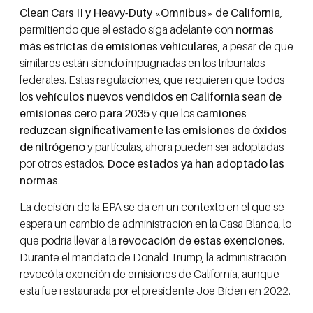
Clean Cars II y Heavy-Duty «Omnibus» de California
,
permitiendo que el estado siga adelante con
normas
más estrictas de emisiones vehiculares
, a pesar de que
similares están siendo impugnadas en los tribunales
federales. Estas regulaciones, que requieren que todos
lo
s vehículos nuevos vendidos en California sean de
emisiones cero para 2035
y que los
camiones
reduzcan significativamente las emisiones de óxidos
de nitrógeno
y partículas, ahora pueden ser adoptadas
por otros estados.
Doce estados ya han adoptado las
normas
.
La decisión de la EPA se da en un contexto en el que se
espera un cambio de administración en la Casa Blanca, lo
que podría llevar a la
revocación de estas exenciones
.
Durante el mandato de Donald Trump, la administración
revocó la exención de emisiones de California, aunque
esta fue restaurada por el presidente Joe Biden en 2022.