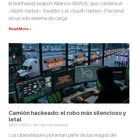
la Northwest Seaport Alliance (NWSA), que combina el
«North Harbor» (Seattle) y el «South Harbor» (Tacoma)
en un solo sistema de carga.
Read More »
Camión hackeado: el robo más silencioso y
letal
08/07/2026
No hay comentarios
Los ciberataques ya forman parte de los riesgos del