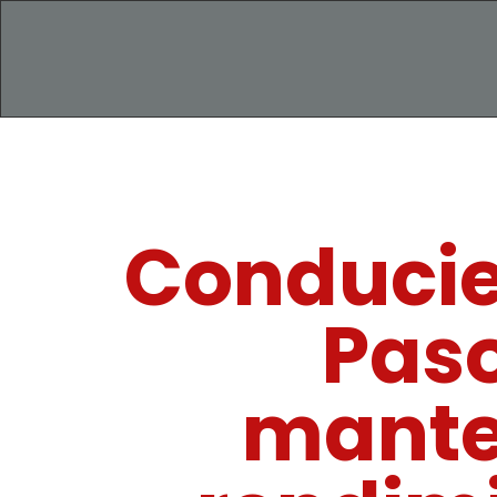
Conducien
Paso
mante