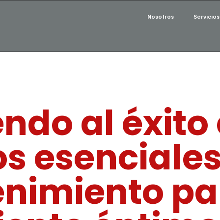
Nosotros
Servicios
do al éxito 
s esenciales
nimiento pa