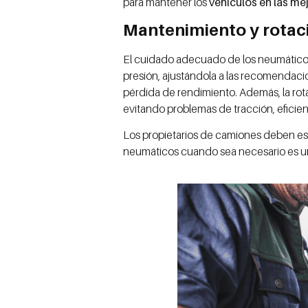
para mantener los
vehículos en las m
Mantenimiento y rotac
El cuidado adecuado de los neumáticos 
presión, ajustándola a las recomendacio
pérdida de rendimiento. Además, la rota
evitando problemas de tracción, eficie
Los propietarios de camiones deben esta
neumáticos cuando sea necesario es una