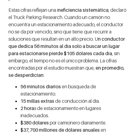
Estas cifras reflejan una i
neficiencia sistemática
, declaró
el Truck Parking Research. Cuando un camión no
encuentra un estacionamiento adecuado, el conductor
no se da por vencido, sino que tiene que recurrir a
soluciones que resultan en un alto precio. U
n conductor
que dedica 56 minutos al día solo a buscar un lugar
para estacionarse pierde $105 dólares cada día
, sin
embargo, el tiempo no es el único problema. La cifras
encontradas por el estudio muestran que,
en promedio,
se desperdician
:
56 minutos diarios
en búsqueda de
estacionamiento.
15 millas extras
de conducción al día.
2 hora
s de estacionamiento en lugares
inadecuados.
$380 dólares
por camionero diariamente.
$37,700 millones de dólares anuales
en