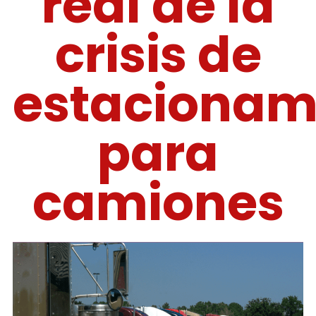
real de la
crisis de
estacionam
para
camiones