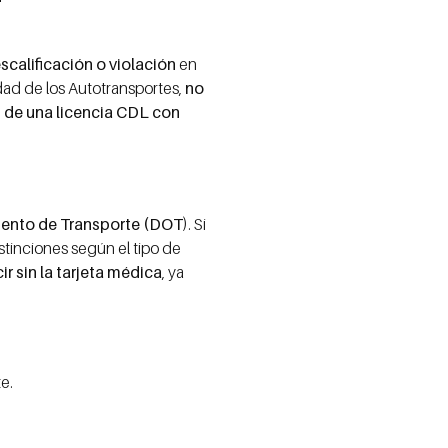
calificación o violación
en
dad de los Autotransportes,
no
s de una licencia CDL con
amento de Transporte (DOT
). Si
stinciones según el tipo de
r sin la tarjeta médica
, ya
e.