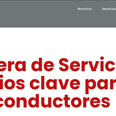
Nosotros
Servicios
era de Servic
os clave par
conductores