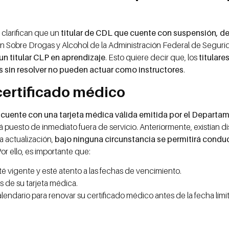
clarifican que un
titular de CDL que cuente con suspensión, des
n Sobre Drogas y Alcohol de la Administración Federal de Seguri
 titular CLP en aprendizaje
. Esto quiere decir que, los
titulare
s sin resolver no pueden actuar como instructores
.
certificado médico
 cuente con una tarjeta médica válida emitida por el Depart
á puesto de inmediato fuera de servicio. Anteriormente, existían di
a actualización,
bajo ninguna circunstancia se permitirá conduci
Por ello, es importante que:
té vigente y esté atento a las fechas de vencimiento.
s de su tarjeta médica.
lendario para renovar su certificado médico antes de la fecha límit