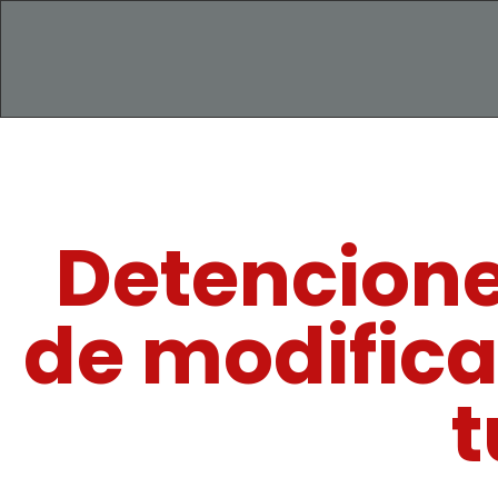
Detencione
de modifica
t