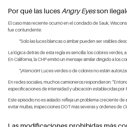
Por qué las luces
Angry Eyes
son ilegal
El caso más reciente ocurrió en el condado de Sauk, Wisconsi
fue contundente:
“Solo las luces blancas o ámbar pueden ser visibles desd
La lógica detrás de esta regla es sencilla: los colores verde
En California, la CHP emitió un mensaje similar dirigido a los 
“¡Atención! Luces verdes o de colores no están autoriz
En redes sociales, muchos camioneros respondieron: “Entonces
especificaciones de intensidad y ubicación establecidas por
Este episodio no es aislado: refleja un problema creciente de
evitar multas, inspecciones DOT más severas y órdenes de
Ou
Las modificaciones prohibidas más c