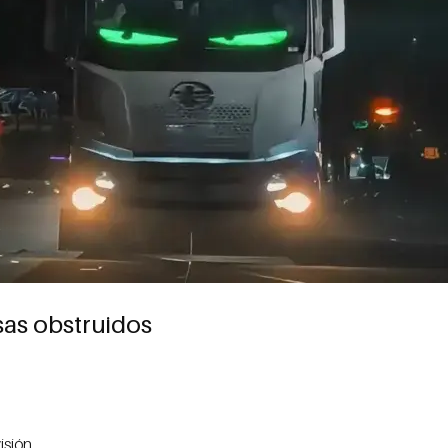
sas obstruidos
isión.