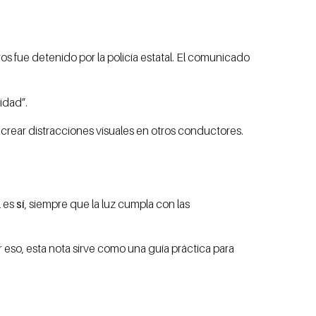
s fue detenido por la policía estatal. El comunicado
idad”.
 crear distracciones visuales en otros conductores.
l es
sí
, siempre que la luz cumpla con las
 eso, esta nota sirve como una guía práctica para