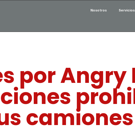
Nosotros
Servicios
s por Angry 
ciones prohi
us camiones