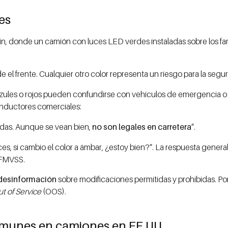
es
n, donde un camión con luces LED verdes instaladas sobre los faro
e el frente. Cualquier otro color representa un riesgo para la segur
s, azules o rojos pueden confundirse con vehículos de emergencia o
conductores comerciales:
adas. Aunque se vean bien,
no son legales en carretera
”.
, si cambio el color a ámbar, ¿estoy bien?”. La respuesta genera
 FMVSS.
desinformación
sobre modificaciones permitidas y prohibidas. Por
t of Service
(OOS).
omunes en camiones en EE.UU.