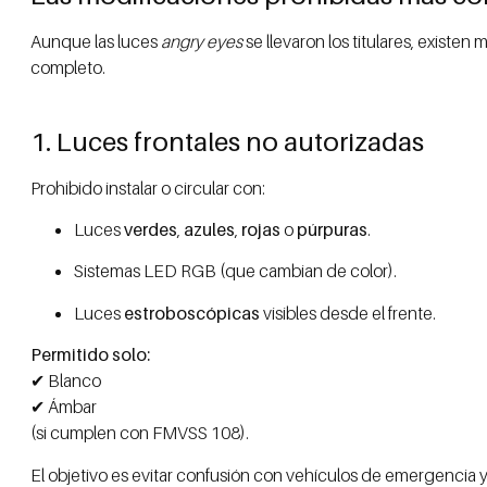
Aunque las luces
angry eyes
se llevaron los titulares, exist
completo.
1. Luces frontales no autorizadas
Prohibido instalar o circular con:
Luces
verdes
,
azules
,
rojas
o
púrpuras
.
Sistemas LED RGB (que cambian de color).
Luces
estroboscópicas
visibles desde el frente.
Permitido solo:
✔ Blanco
✔ Ámbar
(si cumplen con FMVSS 108).
El objetivo es evitar confusión con vehículos de emergencia y