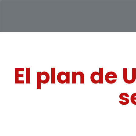
El plan de 
s