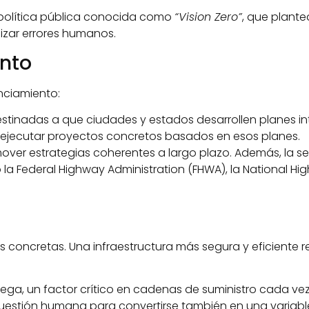
 política pública conocida como
“Vision Zero”
, que plante
izar errores humanos.
nto
nciamiento:
estinadas a que ciudades y estados desarrollen planes int
 ejecutar proyectos concretos basados en esos planes.
over estrategias coherentes a largo plazo. Además, la s
 Federal Highway Administration (FHWA), la National High
a
ncias concretas. Una infraestructura más segura y eficien
trega, un factor crítico en cadenas de suministro cada ve
a cuestión humana para convertirse también en una varia