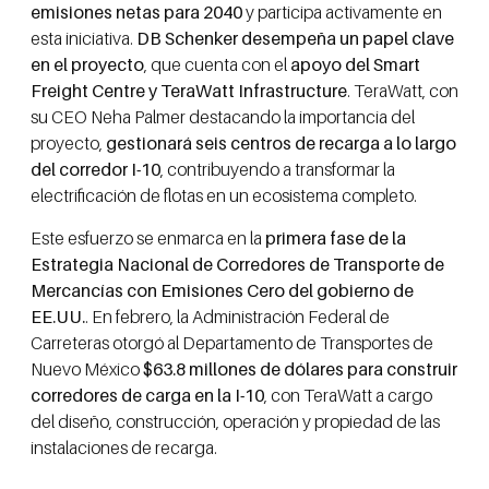
emisiones netas para 2040
y participa activamente en
esta iniciativa.
DB Schenker desempeña un papel clave
en el proyecto
, que cuenta con el
apoyo del Smart
Freight Centre y TeraWatt Infrastructure
. TeraWatt, con
su CEO Neha Palmer destacando la importancia del
proyecto,
gestionará seis centros de recarga a lo largo
del corredor I-10
, contribuyendo a transformar la
electrificación de flotas en un ecosistema completo.
Este esfuerzo se enmarca en la
primera fase de la
Estrategia Nacional de Corredores de Transporte de
Mercancías con Emisiones Cero del gobierno de
EE.UU.
. En febrero, la Administración Federal de
Carreteras otorgó al Departamento de Transportes de
Nuevo México
$63.8 millones de dólares para construir
corredores de carga en la I-10
, con TeraWatt a cargo
del diseño, construcción, operación y propiedad de las
instalaciones de recarga.