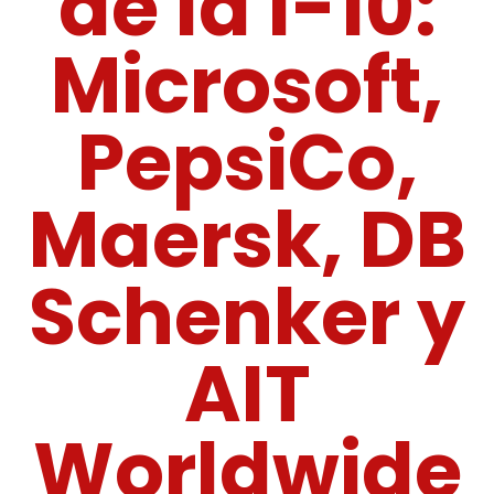
de la I-10:
Microsoft,
PepsiCo,
Maersk, DB
Schenker y
AIT
Worldwide