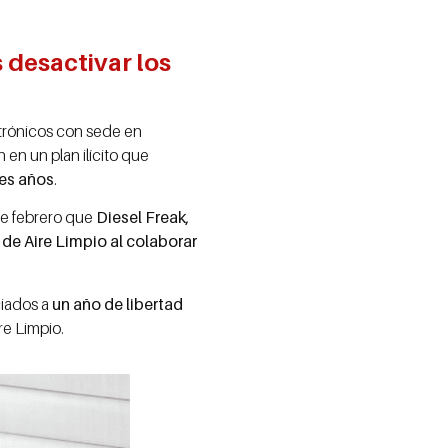
 desactivar los
ctrónicos con sede en
 en un plan ilícito que
res años
.
de febrero que
Diesel Freak,
y de Aire Limpio al colaborar
ciados a
un año de libertad
re Limpio.