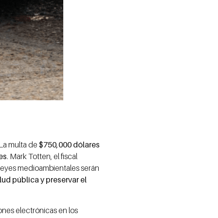
 La multa de
$750,000 dólares
es
. Mark Totten, el fiscal
s leyes medioambientales serán
ud pública y preservar el
iones electrónicas en los