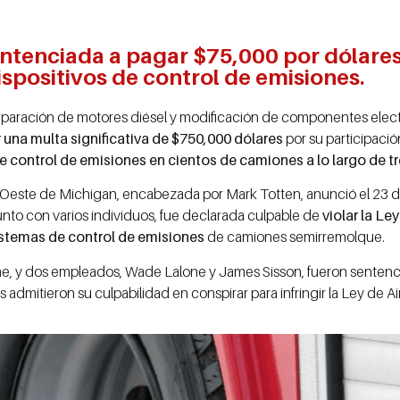
entenciada a pagar $75,000 por dólares
ispositivos de control de emisiones.
 reparación de motores diésel y modificación de componentes ele
una multa significativa de $750,000 dólares
por su participación
e control de emisiones en cientos de camiones a lo largo de t
ito Oeste de Michigan, encabezada por Mark Totten, anunció el 23 
junto con varios individuos, fue declarada culpable de
violar la Le
istemas de control de emisiones
de camiones semirremolque.
one, y dos empleados, Wade Lalone y James Sisson, fueron senten
 admitieron su culpabilidad en conspirar para infringir la Ley de Ai