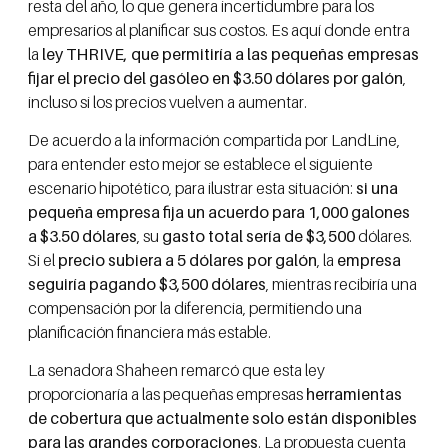
resta del año, lo que genera incertidumbre para los
empresarios al planificar sus costos. Es aquí donde entra
la
ley THRIVE, que permitiría a las pequeñas empresas
fijar el precio del gasóleo en $3.50 dólares por galón
,
incluso si los precios vuelven a aumentar.
De acuerdo a la información compartida por LandLine,
para entender esto mejor se establece el siguiente
escenario hipotético, para ilustrar esta situación:
si una
pequeña empresa fija un acuerdo para 1,000 galones
a $3.50 dólares
, su
gasto total sería de $3,500
dólares.
Si el
precio subiera a 5 dólares por galón
, la
empresa
seguiría pagando $3,500 dólares
, mientras recibiría una
compensación por la diferencia, permitiendo una
planificación financiera más estable.
La senadora Shaheen remarcó que esta ley
proporcionaría a las pequeñas empresas
herramientas
de cobertura que actualmente solo están disponibles
para las grandes corporaciones
. La propuesta cuenta