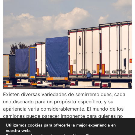
Existen diversas variedades de semirremolques, cada
uno diseñado para un propósito específico, y su
apariencia varía considerablemente. El mundo de los
camiones puede parecer imponente para quienes no
están familiarizados con él. Antes de adentrarse en la
Utilizamos cookies para ofrecerle la mejor experiencia en
mecánica, es fundamental diferenciar los distintos tipos
nuestra web.