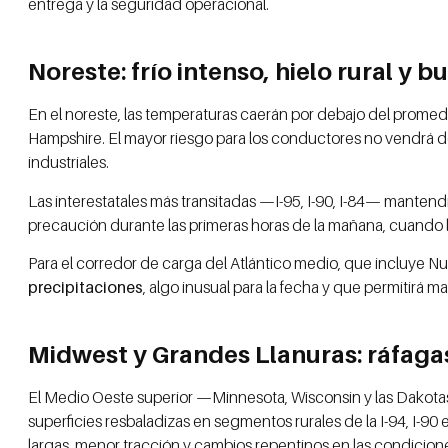
entrega y la seguridad operacional.
Noreste: frío intenso, hielo rural y
En el noreste, las temperaturas caerán por debajo del promed
Hampshire. El mayor riesgo para los conductores no vendrá de
industriales.
Las interestatales más transitadas —I-95, I-90, I-84— manten
precaución durante las primeras horas de la mañana, cuando
Para el corredor de carga del Atlántico medio, que incluye Nu
precipitaciones
, algo inusual para la fecha y que permitirá m
Midwest y Grandes Llanuras: ráfagas d
El Medio Oeste superior —Minnesota, Wisconsin y las Dakot
superficies resbaladizas en segmentos rurales de la I-94, I-9
largas, menor tracción y cambios repentinos en las condicion