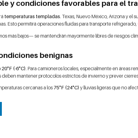
ble y condiciones favorables para el tr
drá
temperaturas templadas
. Texas, Nuevo México, Arizona y el s
mas. Esto permitirá operaciones fluidas para transporte refrigerado, 
 tramos más bajos— se mantendrán mayormente libres de riesgos cl
condiciones benignas
o
20°F (-6°C)
. Para camioneros locales, especialmente en áreas rem
 deben mantener protocolos estrictos de invierno y prever cierres
mperaturas cercanas a los
75°F (24°C)
y lluvias ligeras que no afec