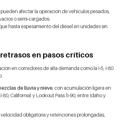
pueden afectar la operación de vehículos pesados,
s vacíos o semi-cargados.
nque hasta espesamiento del diésel en unidades sin
retrasos en pasos críticos
lación en corredores de alta demanda como la I-5, I-80
o.
ezclas de lluvia y nieve
, con acumulación ligera en
80, California) y Lookout Pass (I-90, entre Idaho y
 velocidad obligatoria y retenciones prolongadas,