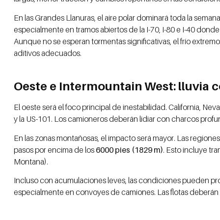
En las Grandes Llanuras, el aire polar dominará toda la seman
especialmente en tramos abiertos de la I-70, I-80 e I-40 donde
Aunque no se esperan tormentas significativas, el frío extre
aditivos adecuados.
Oeste e Intermountain West: lluvia c
El oeste será el foco principal de inestabilidad. California, N
y la US-101. Los camioneros deberán lidiar con charcos prof
En las zonas montañosas, el impacto será mayor. Las regio
pasos por encima de los
6000 pies (1829 m)
. Esto incluye tr
Montana).
Incluso con acumulaciones leves, las condiciones pueden p
especialmente en convoyes de camiones. Las flotas deberán aju