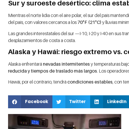
Sur y suroeste desértico: clima esta
Mientras el norte lidia con el aire polar, el sur del país manten
del país, con valores cercanos a los
70°F (21°C)
y lluvias míni
Las grandes interestatales del sur —I-10, I-20 y I-40 en sus
desplazamientos de costa a costa.
Alaska y Hawái: riesgo extremo vs. 
Alaska enfrentará
nevadas intermitentes
y temperaturas baj
reducida y tiempos de traslado más largos
. Los operadores
Hawái, por el contrario, tendrá
condiciones estables
, con te
Facebook
Twitter
LinkedIn