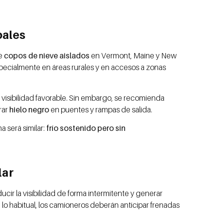
pales
se
copos de nieve aislados
en Vermont, Maine y New
specialmente en áreas rurales y en accesos a zonas
 visibilidad favorable. Sin embargo, se recomienda
rar
hielo negro
en puentes y rampas de salida.
 será similar:
frío sostenido pero sin
lar
ducir la visibilidad de forma intermitente y generar
 lo habitual, los camioneros deberán anticipar frenadas