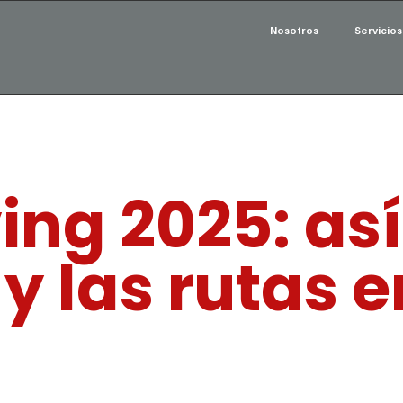
Nosotros
Servicios
ng 2025: así
y las rutas 