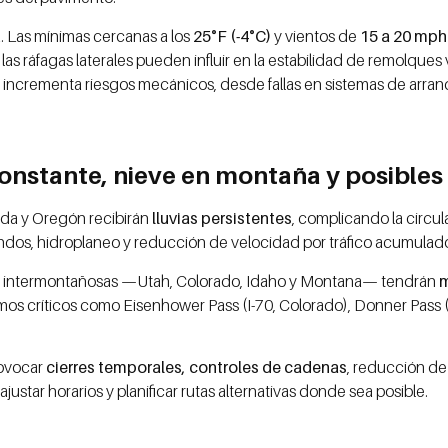
a. Las mínimas cercanas a los
25°F (-4°C)
y vientos de
15 a 20 mph
 las ráfagas laterales pueden influir en la estabilidad de remolque
mo incrementa riesgos mecánicos, desde fallas en sistemas de arra
onstante, nieve en montaña y posibles 
evada y Oregón recibirán
lluvias persistentes
, complicando la circu
undos, hidroplaneo y reducción de velocidad por tráfico acumulad
nes intermontañosas —Utah, Colorado, Idaho y Montana— tendrán
m
amos críticos como Eisenhower Pass (I-70, Colorado), Donner Pass (I-
rovocar
cierres temporales, controles de cadenas
, reducción de
star horarios y planificar rutas alternativas donde sea posible.