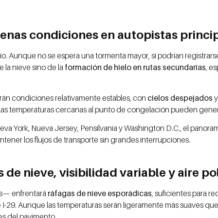
 buenas condiciones en autopistas princi
io. Aunque no se espera una tormenta mayor, sí podrían registrar
 la nieve sino de la
formación de hielo en rutas secundarias
, e
drán condiciones relativamente estables, con
cielos despejados
y
 las temperaturas cercanas al punto de congelación pueden gene
eva York, Nueva Jersey, Pensilvania y Washington D.C., el panorama
antener los flujos de transporte sin grandes interrupciones.
e nieve, visibilidad variable y aire po
as— enfrentará
ráfagas de nieve esporádicas
, suficientes para re
0 e I-29. Aunque las temperaturas serán ligeramente más suaves que
es del pavimento.