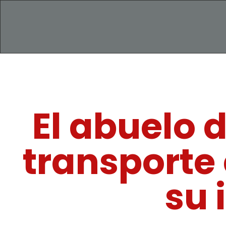
El abuelo d
transporte 
su 