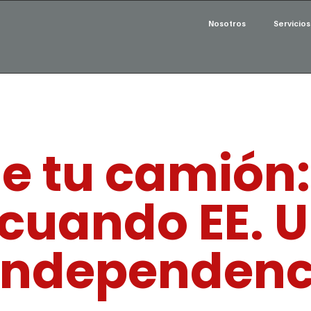
Nosotros
Servicios
e tu camión: 
cuando EE. U
independenc