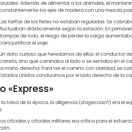
brutales. Además de alimentar a los animales, el mantenim
constantemente los ejes de madera con una mezcla past
Las tarifas de los fletes no estaban reguladas. Se cobraba 
fluctuaban drásticamente según la estación. En primavera
trampas de lodo; el riesgo de perder la carga aumentaba 
para justificar el viaje.
Un dato curioso que heredamos de ellos: el conductor d
carreta, sino que caminaba al lado o se sentaba en el ca
la mano derecha. Para ver el camino con claridad, se col
Estados Unidos conducimos por el lado derecho de la car
cio «Express»
a tolva de la época, la diligencia (
stagecoach
) era el 
s.
oficiales y oficiales militares era crítica para el esfuer
ción.