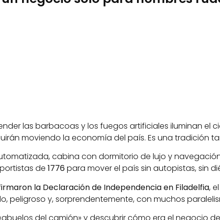
cender las barbacoas y los fuegos artificiales iluminan el
guirán moviendo la economía del país. Es una tradición t
omatizada, cabina con dormitorio de lujo y navegación por
portistas de
1776
para mover el país sin autopistas, sin d
irmaron la Declaración de Independencia en Filadelfia
, 
udo, peligroso y, sorprendentemente, con muchos paralelis
abuelos del camión» y descubrir cómo era el negocio de l