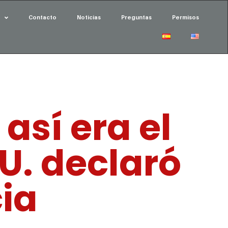
Contacto
Noticias
Preguntas
Permisos
así era el
U. declaró
ia