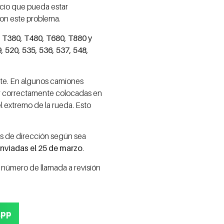
icio que pueda estar
con este problema.
 T380, T480, T680, T880 y
, 520, 535, 536, 537, 548,
ite. En algunos camiones
tar correctamente colocadas en
el extremo de la rueda. Esto
es de dirección según sea
nviadas el 25 de marzo
.
 número de llamada a revisión
App