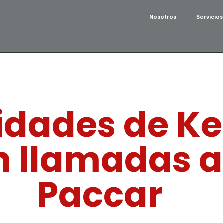
Nosotros
Servicios
idades de K
n llamadas a 
Paccar