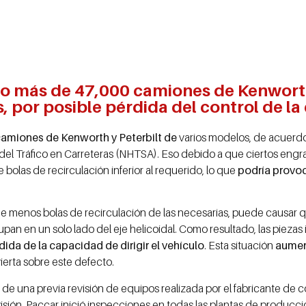
do más de 47,000 camiones de Kenworth
 por posible pérdida del control de la 
camiones de Kenworth y Peterbilt de
varios modelos, de acuerd
del Tráfico en Carreteras (NHTSA). Eso debido a que ciertos engr
olas de recirculación inferior al requerido, lo que
podría provoc
 menos bolas de recirculación de las necesarias, puede causar qu
upan en un solo lado del eje helicoidal. Como resultado, las piezas
dida de la capacidad de dirigir el vehículo
. Esta situación
aument
erta sobre este defecto.
e de una previa revisión de equipos realizada por el fabricante d
evisión, Paccar inició inspecciones en todas las plantas de producc