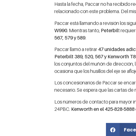
Hasta la fecha, Paccar no ha recibido 
relacionado con este problema. Del mi
Paccar está llamando a revisión los si
W990
. Mientras tanto,
Peterbil
t requie
567, 579 y 589
.
Paccar llamó a retirar
47 unidades adi
Peterbilt 389, 520, 567 y Kenworth T
los conjuntos del muñón de dirección, lo
ocasiona que los husillos del eje se afl
Los concesionarios de Paccar se encarg
necesario. Se espera que las cartas de 
Los números de contacto para mayor in
24PBC.
Kenworth en el 425-828-5888
Face