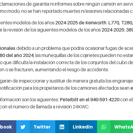
reclamaciones de garantía ni informes sobre ningún camión en serv
smo modo, no se han reportado muertes ni lesiones relacionadas 
guientes modelos de los años
2024-2025 de Kenworth
:
L770, T280,
re la revisión de los siguientes modelos de los años
2024-2025: 389
cionales
debido a un problema que podría ocasionar fugas de ace
880 del año 2024
, las muñequillas de los cojinetes pueden no es
 que dificulta la instalación correcta de los conjuntos del cubo d
ojen o se fracturen, aumentando el riesgo de accidente.
arán de inspeccionar y sustituir de manera gratuita los engranaj
notificación para los propietarios de los camiones afectados sean
e
formación son los siguientes:
Peterbilt en el 940-591-4220
con el
con el número de llamada a revisión 24KWC.
book
Twitter
LinkedIn
Whats