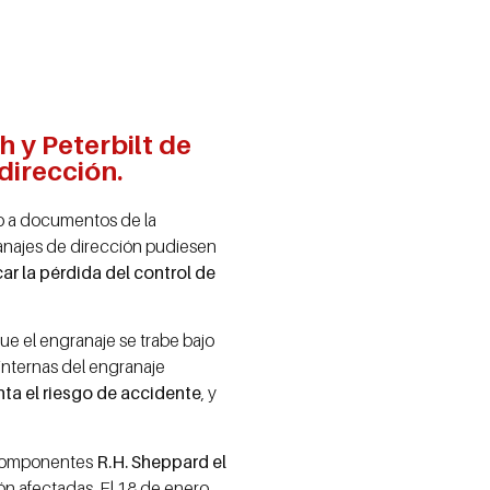
 y Peterbilt de
dirección.
o a documentos de la
anajes de dirección pudiesen
ar la pérdida del control de
e el engranaje se trabe bajo
 internas del engranaje
a el riesgo de accidente
, y
e componentes
R.H. Sheppard el
ión afectadas. El 18 de enero,