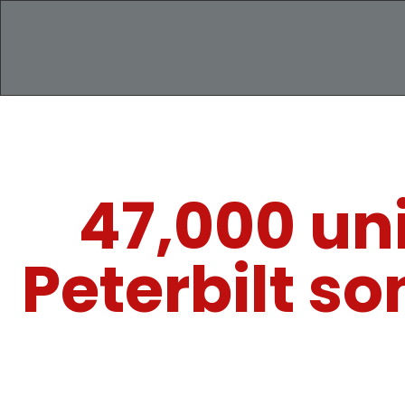
47,000 un
Peterbilt so