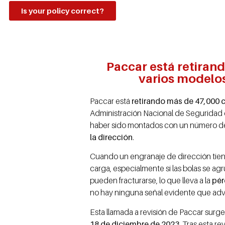
Is your policy correct?
Paccar está retiran
varios modelos,
Paccar está
retirando más de 47,000 
Administración Nacional de Seguridad 
haber sido montados con un número de b
la dirección
.
Cuando un engranaje de dirección tiene
carga, especialmente si las bolas se agr
pueden fracturarse, lo que lleva a la
pér
no hay ninguna señal evidente que advi
Esta llamada a revisión de Paccar surg
18 de diciembre de 2023
. Tras esta r