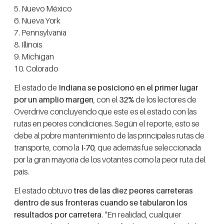
5. Nuevo México
6. Nueva York
7. Pennsylvania
8. Illinois
9. Michigan
10. Colorado
El estado de
Indiana se posicionó en el primer lugar
por un amplio margen
, con el
32%
de los lectores de
Overdrive concluyendo que este es el estado con las
rutas en peores condiciones. Según el reporte, esto se
debe al pobre mantenimiento de las principales rutas de
transporte, como la
I-70
, que además fue seleccionada
por la gran mayoría de los votantes como la peor ruta del
país.
El estado obtuvo
tres de las diez peores carreteras
dentro de sus fronteras cuando se tabularon los
resultados por carretera
. “En realidad, cualquier