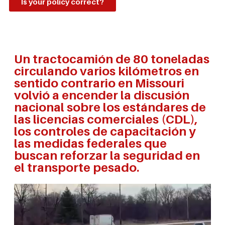
Is your policy correct?
Un tractocamión de 80 toneladas
circulando varios kilómetros en
sentido contrario en Missouri
volvió a encender la discusión
nacional sobre los estándares de
las licencias comerciales (CDL),
los controles de capacitación y
las medidas federales que
buscan reforzar la seguridad en
el transporte pesado.