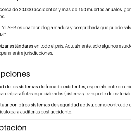
cerca de 20.000 accidentes
y
más de 150 muertes anuales
, ge
es.
, “el AEB es una tecnología madura y comprobada que puede salva
al”.
zar estándares
en todo el país. Actualmente, solo algunos esta
perar entre jurisdicciones.
epciones
d de los sistemas de frenado existentes
, especialmente en un
cial para flotas especializadas (cisternas, transporte de material
ctuar con otros sistemas de seguridad activa
, como control de e
ículo para auditorías post-accidente.
aptación