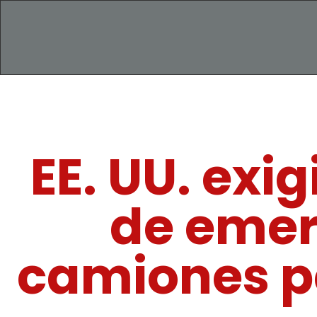
EE. UU. exi
de emer
camiones pe