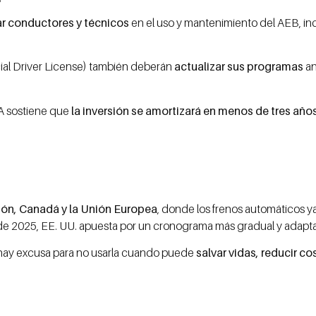
r conductores y técnicos
en el uso y mantenimiento del AEB, in
l Driver License) también deberán
actualizar sus programas
an
SA sostiene que
la inversión se amortizará en menos de tres año
ón, Canadá y la Unión Europea
, donde los frenos automáticos ya
desde 2025, EE. UU. apuesta por un cronograma más gradual y adap
no hay excusa para no usarla cuando puede
salvar vidas, reducir co