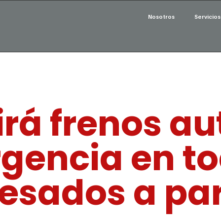
Nosotros
Servicios
girá frenos 
gencia en to
sados a part