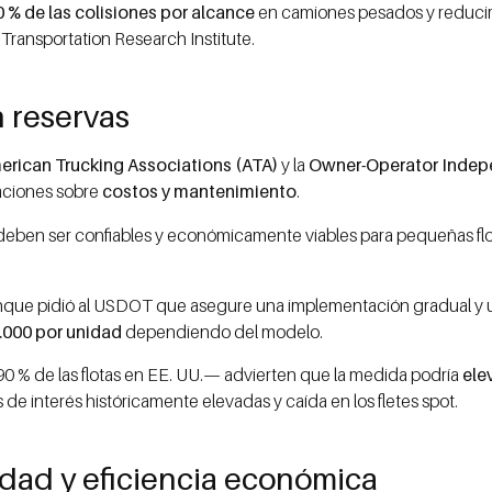
0 % de las colisiones por alcance
en camiones pesados y reducir 
Transportation Research Institute.
 reservas
erican Trucking Associations (ATA)
y la
Owner-Operator Indepe
paciones sobre
costos y mantenimiento
.
o deben ser confiables y económicamente viables para pequeñas fl
 aunque pidió al USDOT que asegure una implementación gradual y 
.000 por unidad
dependiendo del modelo.
% de las flotas en EE. UU.— advierten que la medida podría
ele
de interés históricamente elevadas y caída en los fletes spot.
dad y eficiencia económica