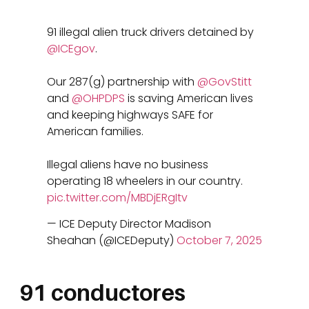
91 illegal alien truck drivers detained by
@ICEgov
.
Our 287(g) partnership with
@GovStitt
and
@OHPDPS
is saving American lives
and keeping highways SAFE for
American families.
Illegal aliens have no business
operating 18 wheelers in our country.
pic.twitter.com/MBDjERgItv
— ICE Deputy Director Madison
Sheahan (@ICEDeputy)
October 7, 2025
91 conductores