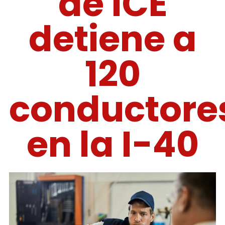
de ICE
detiene a
120
conductore
en la I-40