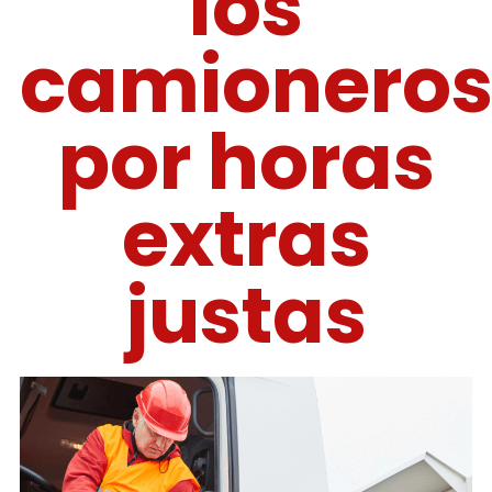
los
camionero
por horas
extras
justas