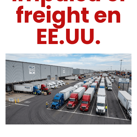
freight en
EE.UU.