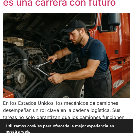
es una carrera con futuro
En los Estados Unidos, los mecánicos de camiones
desempeñan un rol clave en la cadena logística. Sus
tareas no solo garantizan que los camiones funcionen
correctamente, sino que también contribuyen
Utilizamos cookies para ofrecerle la mejor experiencia en
directamente a la seguridad vial y a la eficiencia de las
nuestra web.